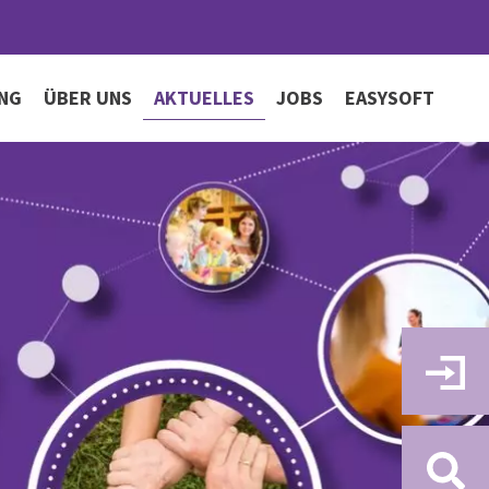
UNG
ÜBER UNS
AKTUELLES
JOBS
EASYSOFT
ts- und
r Team
Campus Life
e Kooperationspartner
Newsletter
izierung
Meet & Greet
Wohnen am Campus