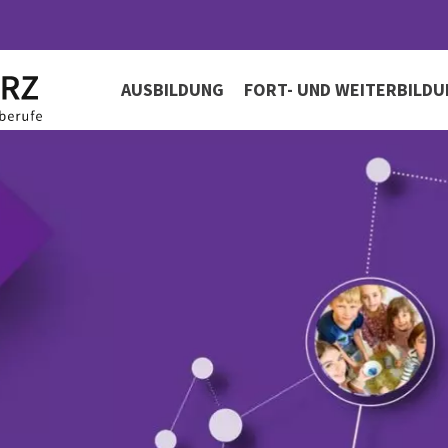
AUSBILDUNG
FORT- UND WEITERBILD
Fachbereich Sozialassistenz
Fortbildungen für Gesundhei
Unse
Sozialberufe
Fachbereich Erzieher/-in
Unser
Anmeldung & Kontakt
Fachbereich Heilerziehungspflege
Zertif
AGB´s
Fachbereich Pflegeausbildung
Fachbereich Pflegehilfe
Nichtschülerprüfung Pflegehilfe
Kenntnisprüfungen