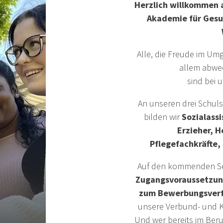
Herzlich willkommen 
Akademie für Gesun
Alle, die Freude im U
allem abwe
sind bei 
An unseren drei Schul
bilden wir
Sozialassi
Erzieher
, H
Pflegefachkräfte
,
Auf den kommenden Sei
Zugangsvoraussetzung
zum Bewerbungsver
unsere Verbund- und K
Und wer bereits im Beruf