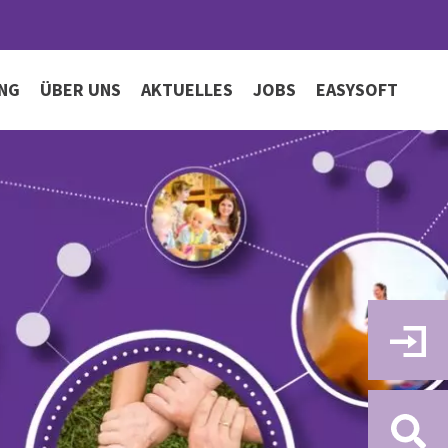
UNG
ÜBER UNS
AKTUELLES
JOBS
EASYSOFT
eits- und
r Team
Campus Life
re Kooperationspartner
Newsletter
fizierung
Meet & Greet
Wohnen am Campus