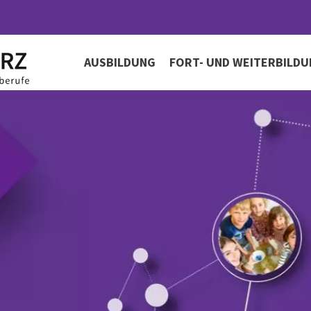
AUSBILDUNG
FORT- UND WEITERBILD
Fachbereich Sozialassistenz
Fortbildungen für Gesundh
Unse
Sozialberufe
Fachbereich Erzieher/-in
Unse
Anmeldung & Kontakt
Fachbereich Heilerziehungspflege
Zerti
AGB´s
Fachbereich Pflegeausbildung
Fachbereich Pflegehilfe
Nichtschülerprüfung Pflegehilfe
Kenntnisprüfungen