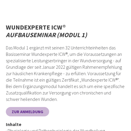
WUNDEXPERTE ICW®
AUFBAUSEMINAR (MODUL 1)
Das Modul 1 ergänzt mit seinen 32 Unterrichteinheiten das
Basisseminar Wundexperte ICW®, um die Voraussetzungen an
spezialisierte Leistungserbringer in der Wundversorgung - auf
Grundlage der seit Januar 2022 gültigen Rahmenempfehlung
zur häuslichen Krankenpflege - zu erfüllen. Voraussetzung für
die Teilnahme ist ein gültiges Zertifikat „Wundexperte ICW®“.
Bei dem Ergänzungsmodul handelt es sich um eine spezifische
Zusatzqualifikation zur Versorgung von chronischen und
schwer heilenden Wunden.
ZUR ANMELDUNG
Inhalte
· Physiologie und Pathophysiologie der Wundheilung