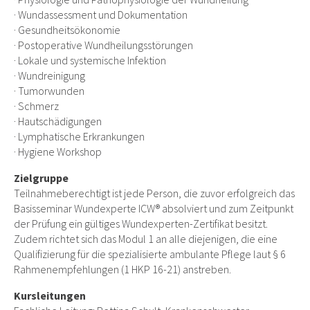
· Wundassessment und Dokumentation
· Gesundheitsökonomie
· Postoperative Wundheilungsstörungen
· Lokale und systemische Infektion
· Wundreinigung
· Tumorwunden
· Schmerz
· Hautschädigungen
· Lymphatische Erkrankungen
· Hygiene Workshop
Zielgruppe
Teilnahmeberechtigt ist jede Person, die zuvor erfolgreich das
Basisseminar Wundexperte ICW® absolviert und zum Zeitpunkt
der Prüfung ein gültiges Wundexperten-Zertifikat besitzt.
Zudem richtet sich das Modul 1 an alle diejenigen, die eine
Qualifizierung für die spezialisierte ambulante Pflege laut § 6
Rahmenempfehlungen (1 HKP 16-21) anstreben.
Kursleitungen